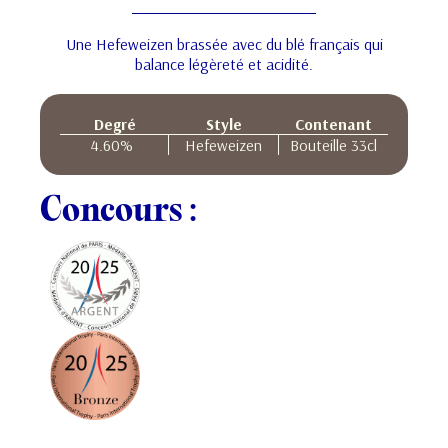
Une Hefeweizen brassée avec du blé français qui
balance légèreté et acidité.
Degré
Style
Contenant
4.60
%
Hefeweizen
Bouteille 33cl
Concours :